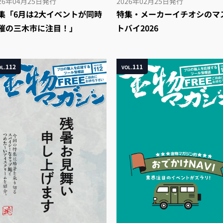
26年04月25日
発行
2026年02月25日
発行
集「6月は2大イベントが同時
特集・メーカーイチオシのマ
催の三木市に注目！」
トバイ2026
112
111
L.
VOL.