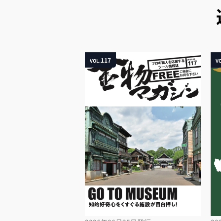
117
VOL.
VO