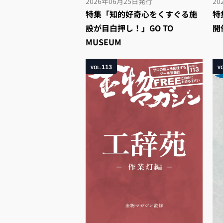
2026年06月25日
発行
20
特集「知的好奇心をくすぐる施
特
設が目白押し！」GO TO
開
MUSEUM
113
VOL.
VO