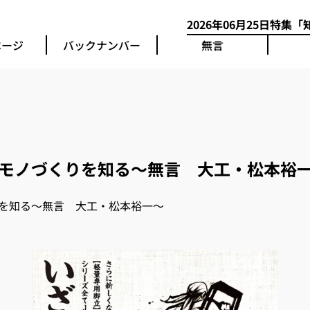
2026年06月25日
特集「知
ページ
バックナンバー
無言
モノづくりを知る～無言 大工・松本裕
を知る～無言 大工・松本裕一～