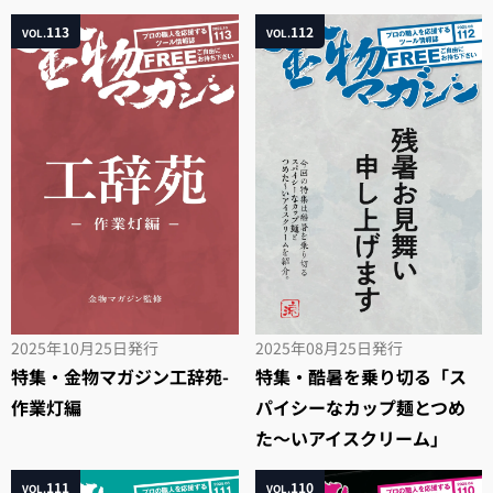
113
112
VOL.
VOL.
2025年10月25日
発行
2025年08月25日
発行
特集・金物マガジン工辞苑-
特集・酷暑を乗り切る「ス
作業灯編
パイシーなカップ麺とつめ
た～いアイスクリーム」
111
110
VOL.
VOL.