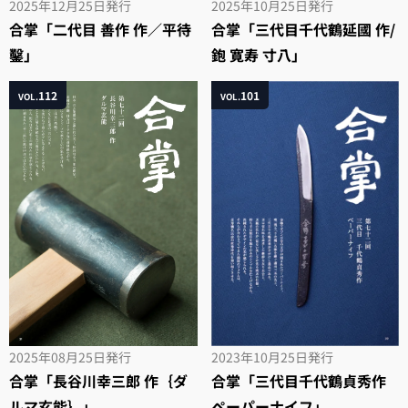
2025年12月25日
発行
2025年10月25日
発行
合掌「二代目 善作 作／平待
合掌「三代目千代鶴延國 作/
鑿」
鉋 寛寿 寸八」
112
101
VOL.
VOL.
2025年08月25日
発行
2023年10月25日
発行
合掌「長谷川幸三郎 作｛ダ
合掌「三代目千代鶴貞秀作
ルマ玄能｝」
ペーパーナイフ」