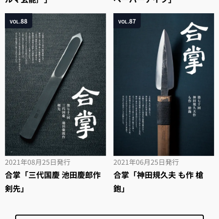
88
87
VOL.
VOL.
2021年08月25日
発行
2021年06月25日
発行
合掌「三代国慶 池田慶郎作
合掌「神田規久夫 も作 槍
剣先」
鉋」