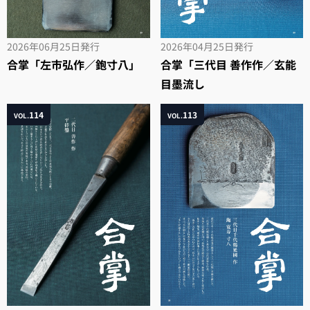
2026年06月25日
発行
2026年04月25日
発行
合掌「左市弘作／鉋寸八」
合掌「三代目 善作作／玄能
目墨流し
114
113
VOL.
VOL.