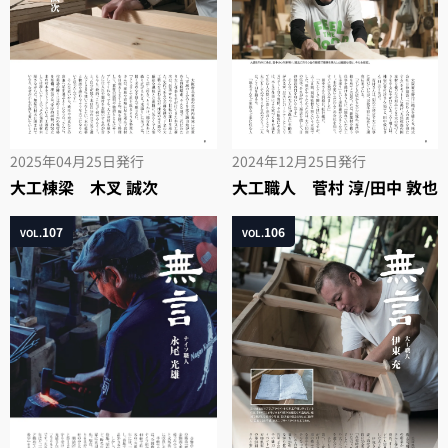
2025年04月25日
発行
2024年12月25日
発行
大工棟梁 木叉 誠次
大工職人 菅村 淳/田中 敦也
107
106
VOL.
VOL.