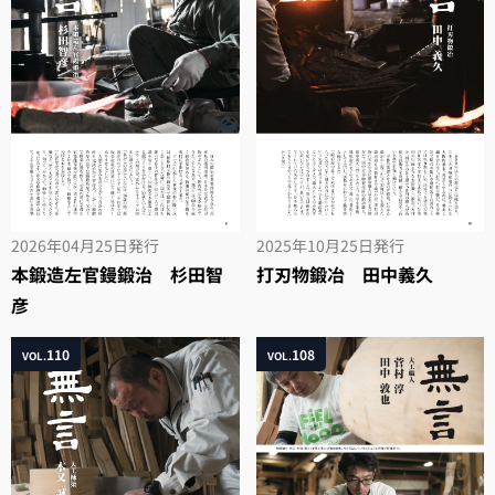
2026年04月25日
発行
2025年10月25日
発行
本鍛造左官鏝鍛治 杉田智
打刃物鍛冶 田中義久
彦
110
108
VOL.
VOL.