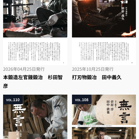
2026年04月25日
発行
2025年10月25日
発行
本鍛造左官鏝鍛治 杉田智
打刃物鍛冶 田中義久
彦
110
108
VOL.
VOL.