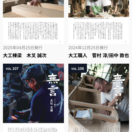
2025年04月25日
発行
2024年12月25日
発行
大工棟梁 木叉 誠次
大工職人 菅村 淳/田中 敦也
107
106
VOL.
VOL.